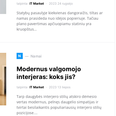
talpinta
IT Market
2023 24 rugsėjo
Statybų pasaulyje kiekvienas dangoraižis, tiltas ar
namas prasideda nuo idėjos popieriuje. Tačiau
plano pavertimas apčiuopiamu statiniu yra
kruopštus…
N
Namai
Modernus valgomojo
interjeras: koks jis?
talpinta
IT Market
2023 13 liepos
Tarp daugybės interjero stilių atskiro dėmesio
vertas modernus, pelnęs daugelio simpatijas ir
tvirtai besilaikantis populiariausių interjero stilių
pozicijose.…