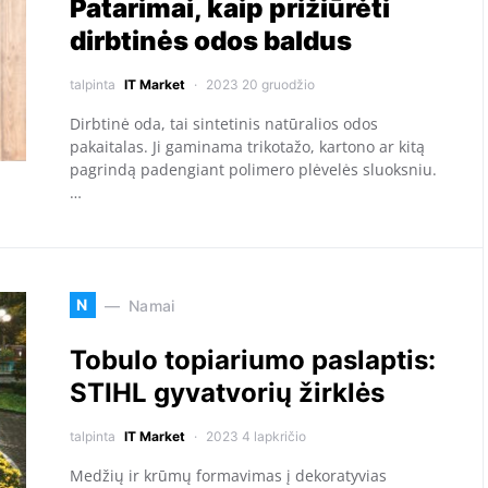
Patarimai, kaip prižiūrėti
dirbtinės odos baldus
talpinta
IT Market
2023 20 gruodžio
Dirbtinė oda, tai sintetinis natūralios odos
pakaitalas. Ji gaminama trikotažo, kartono ar kitą
pagrindą padengiant polimero plėvelės sluoksniu.
…
N
Namai
Tobulo topiariumo paslaptis:
STIHL gyvatvorių žirklės
talpinta
IT Market
2023 4 lapkričio
Medžių ir krūmų formavimas į dekoratyvias