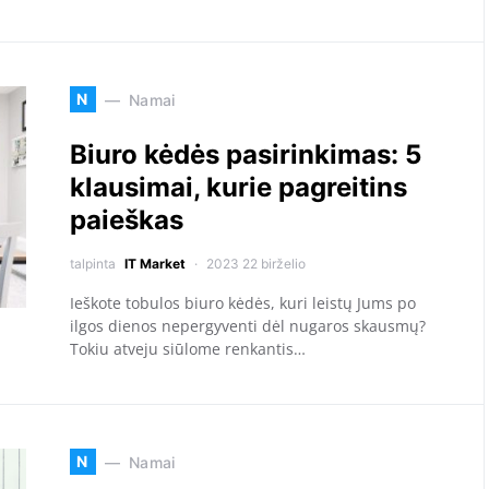
N
Namai
Biuro kėdės pasirinkimas: 5
klausimai, kurie pagreitins
paieškas
talpinta
IT Market
2023 22 birželio
Ieškote tobulos biuro kėdės, kuri leistų Jums po
ilgos dienos nepergyventi dėl nugaros skausmų?
Tokiu atveju siūlome renkantis…
N
Namai