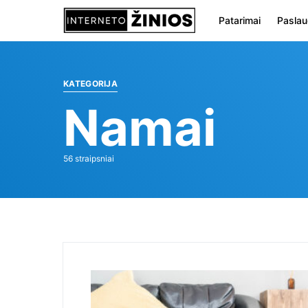
Patarimai
Pasla
KATEGORIJA
Namai
56 straipsniai