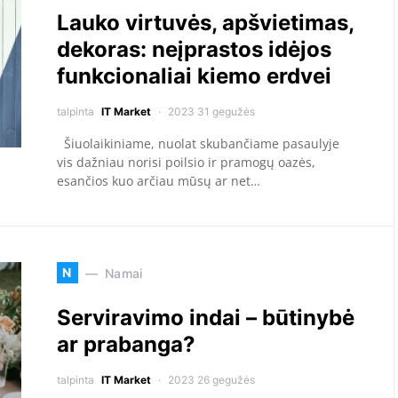
Lauko virtuvės, apšvietimas,
dekoras: neįprastos idėjos
funkcionaliai kiemo erdvei
talpinta
IT Market
2023 31 gegužės
Šiuolaikiniame, nuolat skubančiame pasaulyje
vis dažniau norisi poilsio ir pramogų oazės,
esančios kuo arčiau mūsų ar net…
N
Namai
Serviravimo indai – būtinybė
ar prabanga?
talpinta
IT Market
2023 26 gegužės