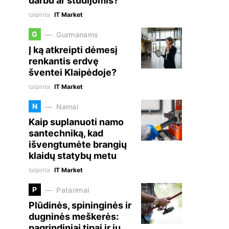
darbu ar studijomis?
talpinta
IT Market
G
Gurmanams
Į ką atkreipti dėmesį
renkantis erdvę
šventei Klaipėdoje?
talpinta
IT Market
N
Namai
Kaip suplanuoti namo
santechniką, kad
išvengtumėte brangių
klaidų statybų metu
talpinta
IT Market
P
Patarimai
Plūdinės, spininginės ir
dugninės meškerės:
pagrindiniai tipai ir jų