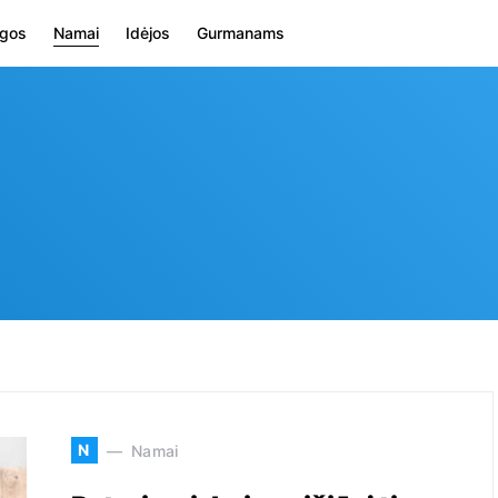
ugos
Namai
Idėjos
Gurmanams
N
Namai