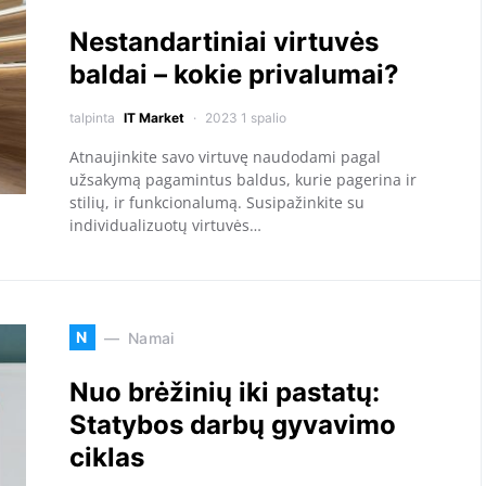
Nestandartiniai virtuvės
baldai – kokie privalumai?
talpinta
IT Market
2023 1 spalio
Atnaujinkite savo virtuvę naudodami pagal
užsakymą pagamintus baldus, kurie pagerina ir
stilių, ir funkcionalumą. Susipažinkite su
individualizuotų virtuvės…
N
Namai
Nuo brėžinių iki pastatų:
Statybos darbų gyvavimo
ciklas