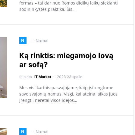
formas – tai dar nuo Romos didikų laikų siekianti
sodininkystės praktika. Šis…
N
Namai
Ką rinktis: miegamojo lovą
ar sofą?
talpinta
IT Market
2023 23 spalio
Mes visi kartais pasvajojame, kaip įsirengtume
savo svajonių namus. Visgi, kai ateina laikas juos
įrengti, neretai visos idėjos…
N
Namai