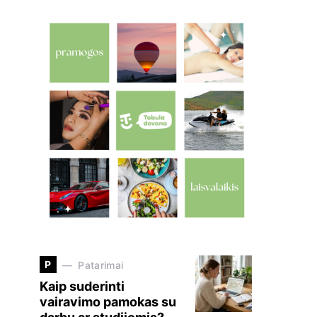
P
Patarimai
Kaip suderinti
vairavimo pamokas su