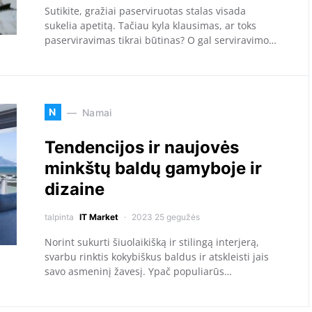
Sutikite, gražiai paserviruotas stalas visada
sukelia apetitą. Tačiau kyla klausimas, ar toks
paserviravimas tikrai būtinas? O gal serviravimo…
N
Namai
Tendencijos ir naujovės
minkštų baldų gamyboje ir
dizaine
talpinta
IT Market
2023 25 gegužės
Norint sukurti šiuolaikišką ir stilingą interjerą,
svarbu rinktis kokybiškus baldus ir atskleisti jais
savo asmeninį žavesį. Ypač populiarūs…