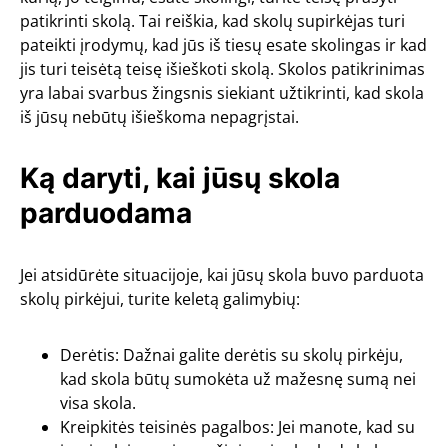
patikrinti skolą. Tai reiškia, kad skolų supirkėjas turi
pateikti įrodymų, kad jūs iš tiesų esate skolingas ir kad
jis turi teisėtą teisę išieškoti skolą. Skolos patikrinimas
yra labai svarbus žingsnis siekiant užtikrinti, kad skola
iš jūsų nebūtų išieškoma nepagrįstai.
Ką daryti, kai jūsų skola
parduodama
Jei atsidūrėte situacijoje, kai jūsų skola buvo parduota
skolų pirkėjui, turite keletą galimybių:
Derėtis: Dažnai galite derėtis su skolų pirkėju,
kad skola būtų sumokėta už mažesnę sumą nei
visa skola.
Kreipkitės teisinės pagalbos: Jei manote, kad su