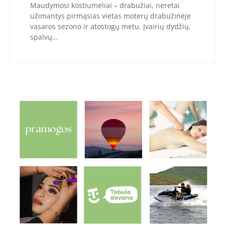
Maudymosi kostiumėliai – drabužiai, neretai
užimantys pirmąsias vietas moterų drabužinėje
vasaros sezono ir atostogų metu. Įvairių dydžių,
spalvų…