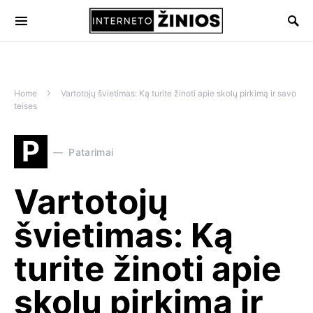
Home
Vartotojų švietimas: Ką turite žinoti apie skolų pirkimą ir savo
teises
P
Patarimai
Vartotojų
švietimas: Ką
turite žinoti apie
skolų pirkimą ir