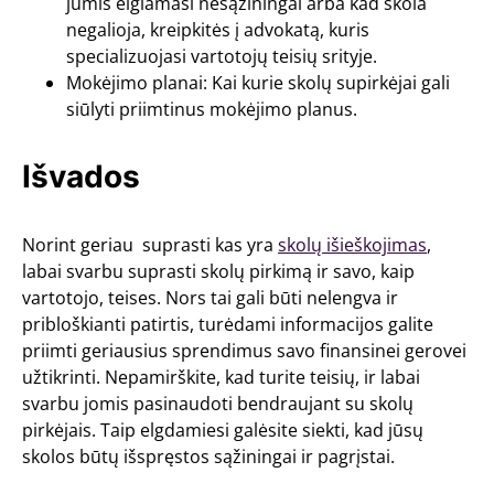
jumis elgiamasi nesąžiningai arba kad skola
negalioja, kreipkitės į advokatą, kuris
specializuojasi vartotojų teisių srityje.
Mokėjimo planai: Kai kurie skolų supirkėjai gali
siūlyti priimtinus mokėjimo planus.
Išvados
Norint geriau suprasti kas yra
skolų išieškojimas
,
labai svarbu suprasti skolų pirkimą ir savo, kaip
vartotojo, teises. Nors tai gali būti nelengva ir
pribloškianti patirtis, turėdami informacijos galite
priimti geriausius sprendimus savo finansinei gerovei
užtikrinti. Nepamirškite, kad turite teisių, ir labai
svarbu jomis pasinaudoti bendraujant su skolų
pirkėjais. Taip elgdamiesi galėsite siekti, kad jūsų
skolos būtų išspręstos sąžiningai ir pagrįstai.