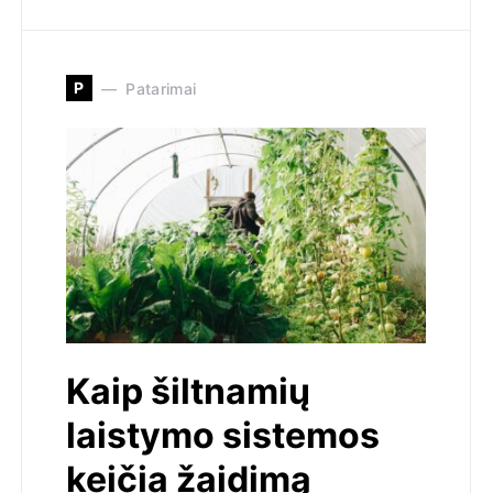
P
Patarimai
Kaip šiltnamių
laistymo sistemos
keičia žaidimą