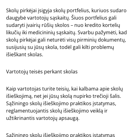
Skolų pirkėjai įsigyja skolų portfelius, kuriuos sudaro
daugybė vartotojų sąskaitų. Šiuos portfelius gali
sudaryti įvairių rūšių skolos – nuo kredito kortelių
likučių iki medicininių sąskaitų. Svarbu pažymėti, kad
skolų pirkėjai gali neturėti visų pirminių dokumentų,
susijusių su jūsų skola, todėl gali kilti problemų
išieškant skolas.
Vartotojų teisės perkant skolas
Kaip vartotojas turite teisių, kai kalbama apie skolų
išieškojimą, net jei jūsų skolą nupirko trečioji šalis.
Sąžiningo skolų išieškojimo praktikos įstatymas,
reglamentuojantis skolų išieškojimo veiklą ir
užtikrinantis vartotojų apsaugą.
Sąžiningo skolų išieškojimo praktikos įstatymas