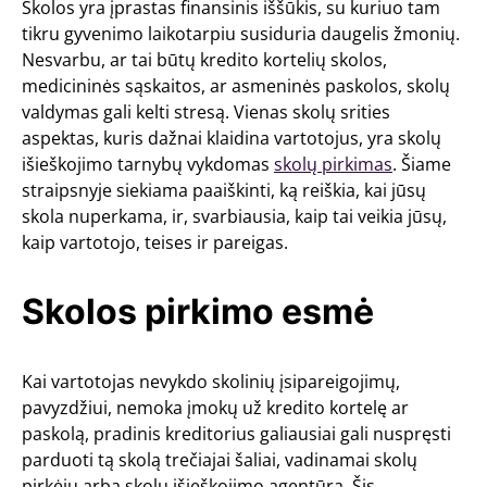
Skolos yra įprastas finansinis iššūkis, su kuriuo tam
tikru gyvenimo laikotarpiu susiduria daugelis žmonių.
Nesvarbu, ar tai būtų kredito kortelių skolos,
medicininės sąskaitos, ar asmeninės paskolos, skolų
valdymas gali kelti stresą. Vienas skolų srities
aspektas, kuris dažnai klaidina vartotojus, yra skolų
išieškojimo tarnybų vykdomas
skolų pirkimas
. Šiame
straipsnyje siekiama paaiškinti, ką reiškia, kai jūsų
skola nuperkama, ir, svarbiausia, kaip tai veikia jūsų,
kaip vartotojo, teises ir pareigas.
Skolos pirkimo esmė
Kai vartotojas nevykdo skolinių įsipareigojimų,
pavyzdžiui, nemoka įmokų už kredito kortelę ar
paskolą, pradinis kreditorius galiausiai gali nuspręsti
parduoti tą skolą trečiajai šaliai, vadinamai skolų
pirkėju arba skolų išieškojimo agentūra. Šis