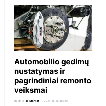
Automobilio gedimų
nustatymas ir
pagrindiniai remonto
veiksmai
talpinta
IT Market
2024 15 balandžio