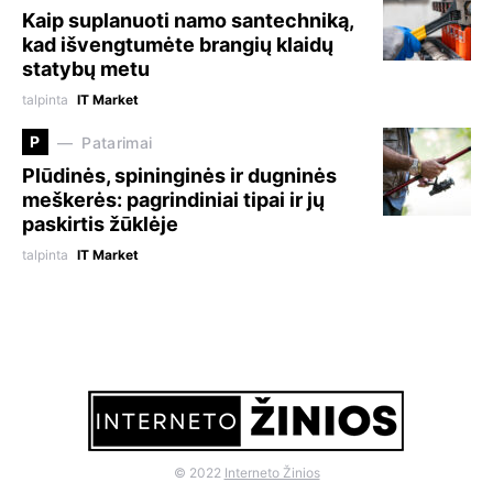
Kaip suplanuoti namo santechniką,
kad išvengtumėte brangių klaidų
statybų metu
talpinta
IT Market
P
Patarimai
Plūdinės, spininginės ir dugninės
meškerės: pagrindiniai tipai ir jų
paskirtis žūklėje
talpinta
IT Market
© 2022
Interneto Žinios