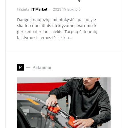
talpinta
IT Market
2023 15 lapkričio
Daugelį naujovių sodininkystės pasaulyje
skatina nuolatinis efektyvumo, tvarumo ir
geresnio derliaus siekis. Tarp jų šiltnamių
laistymo sistemos išsiskiria…
P
Patarimai