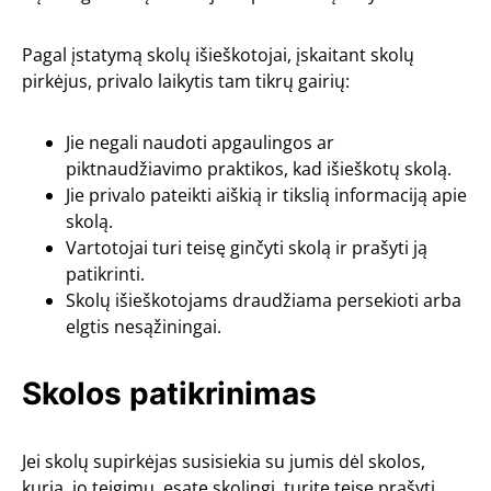
Pagal įstatymą skolų išieškotojai, įskaitant skolų
pirkėjus, privalo laikytis tam tikrų gairių:
Jie negali naudoti apgaulingos ar
piktnaudžiavimo praktikos, kad išieškotų skolą.
Jie privalo pateikti aiškią ir tikslią informaciją apie
skolą.
Vartotojai turi teisę ginčyti skolą ir prašyti ją
patikrinti.
Skolų išieškotojams draudžiama persekioti arba
elgtis nesąžiningai.
Skolos patikrinimas
Jei skolų supirkėjas susisiekia su jumis dėl skolos,
kurią, jo teigimu, esate skolingi, turite teisę prašyti