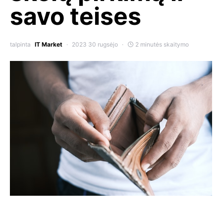
savo teises
talpinta
IT Market
2023 30 rugsėjo
2 minutės skaitymo