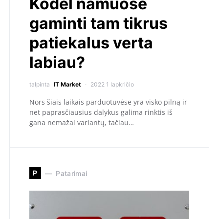
Kodėl namuose
gaminti tam tikrus
patiekalus verta
labiau?
talpinta
IT Market
2022 1 lapkričio
Nors šiais laikais parduotuvėse yra visko pilną ir
net paprasčiausius dalykus galima rinktis iš
gana nemažai variantų, tačiau…
P
Patarimai