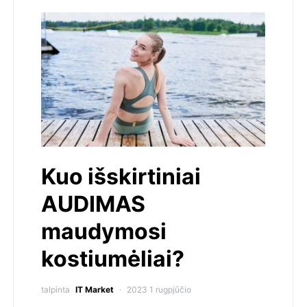
Kuo išskirtiniai
AUDIMAS
maudymosi
kostiumėliai?
talpinta
IT Market
2023 1 rugpjūčio