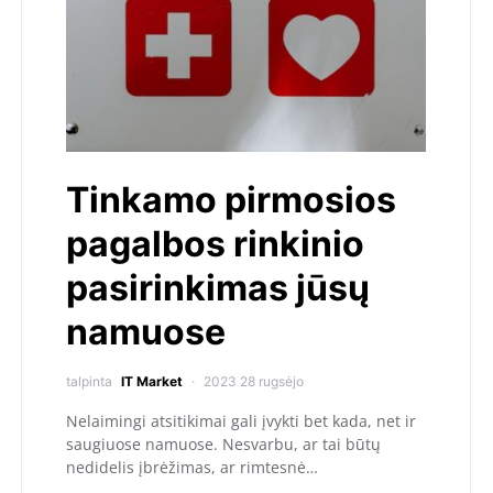
Tinkamo pirmosios
pagalbos rinkinio
pasirinkimas jūsų
namuose
talpinta
IT Market
2023 28 rugsėjo
Nelaimingi atsitikimai gali įvykti bet kada, net ir
saugiuose namuose. Nesvarbu, ar tai būtų
nedidelis įbrėžimas, ar rimtesnė…