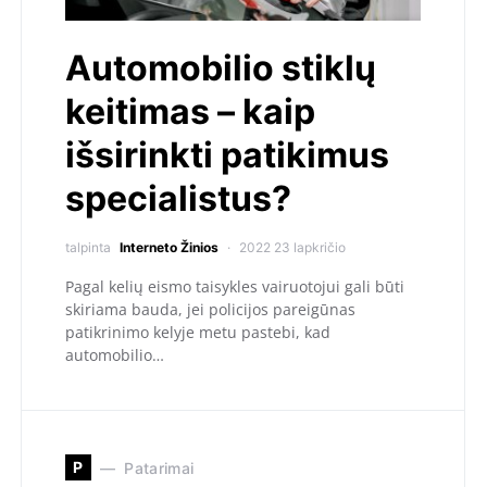
Automobilio stiklų
keitimas – kaip
išsirinkti patikimus
specialistus?
talpinta
Interneto Žinios
2022 23 lapkričio
Pagal kelių eismo taisykles vairuotojui gali būti
skiriama bauda, jei policijos pareigūnas
patikrinimo kelyje metu pastebi, kad
automobilio…
P
Patarimai