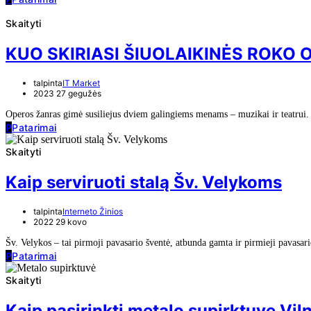
Skaityti
KUO SKIRIASI ŠIUOLAIKINĖS ROKO 
talpinta
IT Market
2023 27 gegužės
Operos žanras gimė susiliejus dviem galingiems menams – muzikai ir teatrui.
P
Patarimai
Skaityti
Kaip serviruoti stalą Šv. Velykoms
talpinta
Interneto Žinios
2022 29 kovo
Šv. Velykos – tai pirmoji pavasario šventė, atbunda gamta ir pirmieji pavasar
P
Patarimai
Skaityti
Kaip pasirinkti metalo supirktuvę Vil