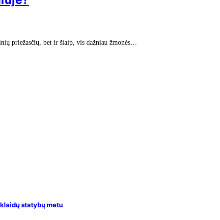
nių priežasčių, bet ir šiaip, vis dažniau žmonės…
klaidų statybų metu