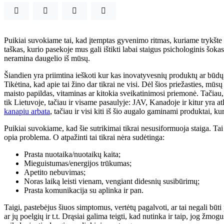
Puikiai suvokiame tai, kad įtemptas gyvenimo ritmas, kuriame trykšte tr
taškas, kurio pasekoje mus gali ištikti labai staigus psichologinis šok
neramina daugelio iš mūsų.
Šiandien yra priimtina ieškoti kur kas inovatyvesnių produktų ar būdų, n
Tikėtina, kad apie tai žino dar tikrai ne visi. Dėl šios priežasties, mūsų
maisto papildas, vitaminas ar kitokia sveikatinimosi priemonė. Tačiau
tik Lietuvoje, tačiau ir visame pasaulyje: JAV, Kanadoje ir kitur yra at
kanapiu arbata
, tačiau ir visi kiti iš šio augalo gaminami produktai, 
Puikiai suvokiame, kad šie sutrikimai tikrai nesusiformuoja staiga. Tai 
opia problema. O atpažinti tai tikrai nėra sudėtinga:
Prasta nuotaika/nuotaikų kaita;
Mieguistumas/energijos trūkumas;
Apetito nebuvimas;
Noras laiką leisti vienam, vengiant didesnių susibūrimų;
Prasta komunikacija su aplinka ir pan.
Taigi, pastebėjus šiuos simptomus, vertėtų pagalvoti, ar tai negali būti
ar jų poelgių ir t.t. Drąsiai galima teigti, kad nutinka ir taip, jog žmo