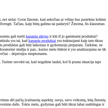
 nei sielai. Gerai žinome, kad anksčiau ar vėliau bus pasiektas kritinis
 išvengti. Tačiau, kaip būtų galima tai padaryti? Žinoma, šis klausimas
ausimu gali turėti
kanapiu aliejus
ir kiti iš jo gaminami produktai?
natūralu yra tai, kad
kanapiu produktai
yra traktuojami kaip tam tikras
šis produktas gali būti laikomas ir gydomuoju preparatu. Tarkime, ne
boratorinė studija ir pan., kurios metu būtent ir yra analizuojama ne tik
krečiai – depresijos simptomams.
 Turime suvokti tai, kad negalime laukti, kol ši prasta situacija taps
 nerimas dėl pačių įvairiausių aspektų: savęs, savo veiksmų, kitų žmonių
 gyvenimo dalis. Tokiu metu, gydymas gali būti tikrai labai sudėtingas ir