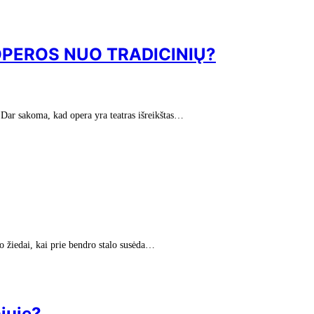
OPEROS NUO TRADICINIŲ?
 Dar sakoma, kad opera yra teatras išreikštas…
io žiedai, kai prie bendro stalo susėda…
niuje?