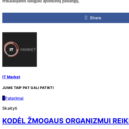
reikalaujantis daugiau aplinkinių pastangų.
Share
IT Market
JUMS TAIP PAT GALI PATIKTI
P
Patarimai
Skaityti
KODĖL ŽMOGAUS ORGANIZMUI REIK