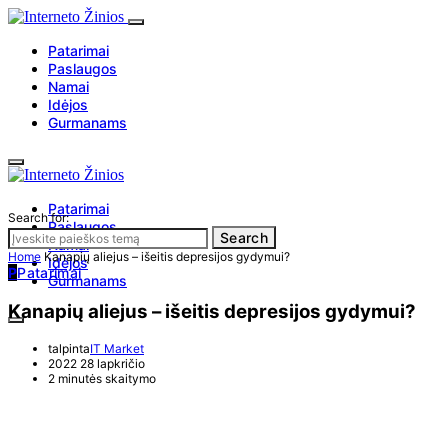
Patarimai
Paslaugos
Namai
Idėjos
Gurmanams
Patarimai
Search for:
Paslaugos
Search
Namai
Home
Kanapių aliejus – išeitis depresijos gydymui?
Idėjos
P
Patarimai
Gurmanams
Kanapių aliejus – išeitis depresijos gydymui?
talpinta
IT Market
2022 28 lapkričio
2 minutės skaitymo