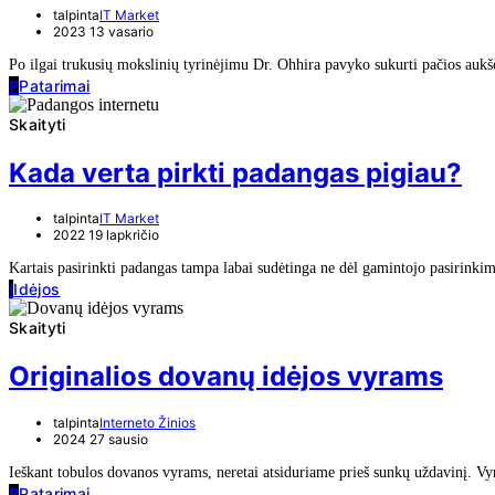
talpinta
IT Market
2023 13 vasario
Po ilgai trukusių mokslinių tyrinėjimu Dr. Ohhira pavyko sukurti pačios auk
P
Patarimai
Skaityti
Kada verta pirkti padangas pigiau?
talpinta
IT Market
2022 19 lapkričio
Kartais pasirinkti padangas tampa labai sudėtinga ne dėl gamintojo pasirinki
I
Idėjos
Skaityti
Originalios dovanų idėjos vyrams
talpinta
Interneto Žinios
2024 27 sausio
Ieškant tobulos dovanos vyrams, neretai atsiduriame prieš sunkų uždavinį. Vyr
P
Patarimai