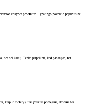
ščiausios kokybės produktus – ypatingo poveikio papildus bei…
mo, bet dėl kainų. Tenka pripažinti, kad padangos, net…
ai, kaip ir moterys, turi įvairius pomėgius, skonius bei…