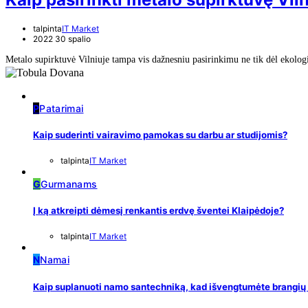
talpinta
IT Market
2022 30 spalio
Metalo supirktuvė Vilniuje tampa vis dažnesniu pasirinkimu ne tik dėl ekologi
P
Patarimai
Kaip suderinti vairavimo pamokas su darbu ar studijomis?
talpinta
IT Market
G
Gurmanams
Į ką atkreipti dėmesį renkantis erdvę šventei Klaipėdoje?
talpinta
IT Market
N
Namai
Kaip suplanuoti namo santechniką, kad išvengtumėte brangių 