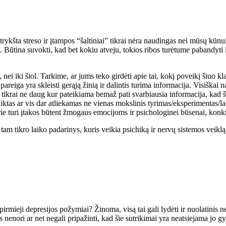
ykšta streso ir įtampos “šaltiniai” tikrai nėra naudingas nei mūsų kūnui,
as. Būtina suvokti, kad bet kokiu atveju, tokios ribos turėtume pabandyti
ei iki šiol. Tarkime, ar jums teko girdėti apie tai, kokį poveikį šiuo kl
 pareiga yra skleisti gerąją žinią ir dalintis turima informacija. Visiškai 
, tikrai ne daug kur pateikiama bemaž pati svarbiausia informacija, kad 
liktas ar vis dar atliekamas ne vienas mokslinis tyrimas/eksperimentas/la
kurie turi įtakos būtent žmogaus emocijoms ir psichologinei būsenai, kon
tam tikro laiko padarinys, kuris veikia psichiką ir nervų sistemos veiklą.
 pirmieji depresijos požymiai? Žinoma, visą tai gali lydėti ir nuolatinis
gus nenori ar net negali pripažinti, kad šie sutrikimai yra neatsiejama jo