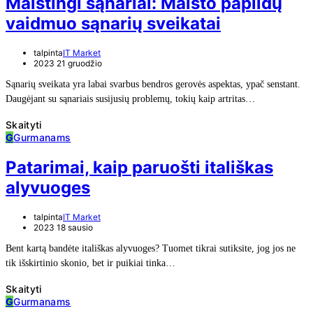
Maistingi sąnariai: Maisto papildų
vaidmuo sąnarių sveikatai
talpinta
IT Market
2023 21 gruodžio
Sąnarių sveikata yra labai svarbus bendros gerovės aspektas, ypač senstant.
Daugėjant su sąnariais susijusių problemų, tokių kaip artritas…
Skaityti
G
Gurmanams
Patarimai, kaip paruošti itališkas
alyvuoges
talpinta
IT Market
2023 18 sausio
Bent kartą bandėte itališkas alyvuoges? Tuomet tikrai sutiksite, jog jos ne
tik išskirtinio skonio, bet ir puikiai tinka…
Skaityti
G
Gurmanams