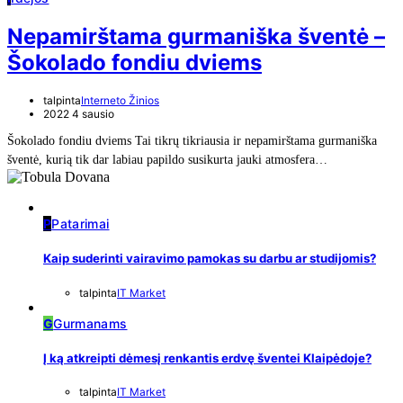
Nepamirštama gurmaniška šventė –
Šokolado fondiu dviems
talpinta
Interneto Žinios
2022 4 sausio
Šokolado fondiu dviems Tai tikrų tikriausia ir nepamirštama gurmaniška
šventė, kurią tik dar labiau papildo susikurta jauki atmosfera…
P
Patarimai
Kaip suderinti vairavimo pamokas su darbu ar studijomis?
talpinta
IT Market
G
Gurmanams
Į ką atkreipti dėmesį renkantis erdvę šventei Klaipėdoje?
talpinta
IT Market