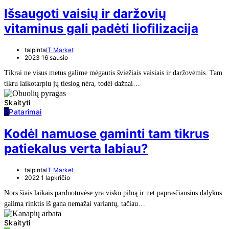
Išsaugoti vaisių ir daržovių
vitaminus gali padėti liofilizacija
talpinta
IT Market
2023 16 sausio
Tikrai ne visus metus galime mėgautis šviežiais vaisiais ir daržovėmis. Tam
tikru laikotarpiu jų tiesiog nėra, todėl dažnai…
Skaityti
P
Patarimai
Kodėl namuose gaminti tam tikrus
patiekalus verta labiau?
talpinta
IT Market
2022 1 lapkričio
Nors šiais laikais parduotuvėse yra visko pilną ir net paprasčiausius dalykus
galima rinktis iš gana nemažai variantų, tačiau…
Skaityti