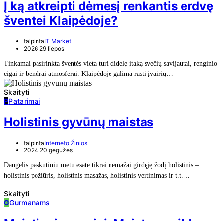
Į ką atkreipti dėmesį renkantis erdvę
šventei Klaipėdoje?
talpinta
IT Market
2026 29 liepos
Tinkamai pasirinkta šventės vieta turi didelę įtaką svečių savijautai, renginio
eigai ir bendrai atmosferai. Klaipėdoje galima rasti įvairių…
Skaityti
P
Patarimai
Holistinis gyvūnų maistas
talpinta
Interneto Žinios
2024 20 gegužės
Daugelis paskutiniu metu esate tikrai nemažai girdęję žodį holistinis –
holistinis požiūris, holistinis masažas, holistinis vertinimas ir t.t.…
Skaityti
G
Gurmanams